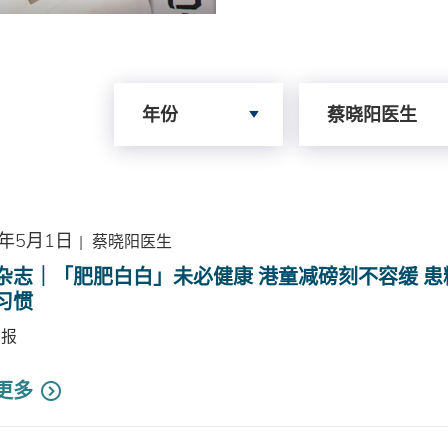
Search by Year
Search by Author
年份
蔡晓阳医生
6年5月1日
|
蔡晓阳医生
杂志｜「肥肥白白」未必健康 港童减磅刻不容缓 患
习惯
日报
更多