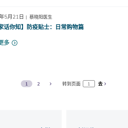
0年5月21日
|
蔡晓阳医生
家话你知】防疫贴士：日常购物篇
更多
Next Page
1
2
转到页面
去