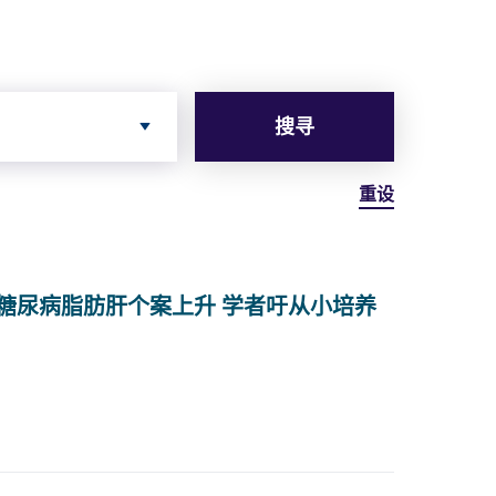
搜寻
重设
糖尿病脂肪肝个案上升 学者吁从小培养