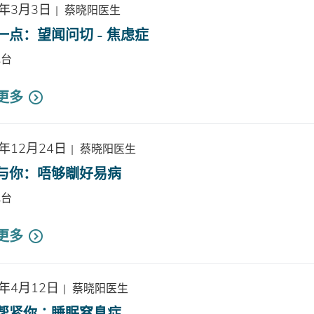
6年3月3日
|
蔡晓阳医生
一点：望闻问切 - 焦虑症
电台
更多
5年12月24日
|
蔡晓阳医生
与你：唔够瞓好易病
电台
更多
4年4月12日
|
蔡晓阳医生
帮紧你∶睡眠窒息症