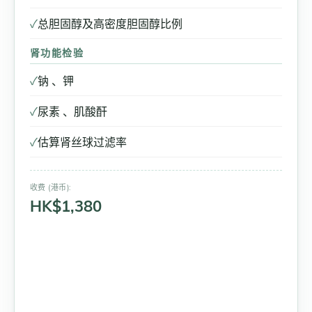
✓
总胆固醇及高密度胆固醇比例
肾功能检验
✓
钠 、钾
✓
尿素 、肌酸酐
✓
估算肾丝球过滤率
收费 (港币):
HK$1,380