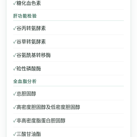
✓
糖化血色素
肝功能检验
✓
谷丙转氨酵素
✓
谷草转氨酵素
✓
谷氨酰基转移酶
✓
硷性磷酸酶
全血脂分析
✓
总胆固醇
✓
高密度胆固醇及低密度胆固醇
✓
非高密度脂蛋白胆固醇
✓
三酸甘油酯