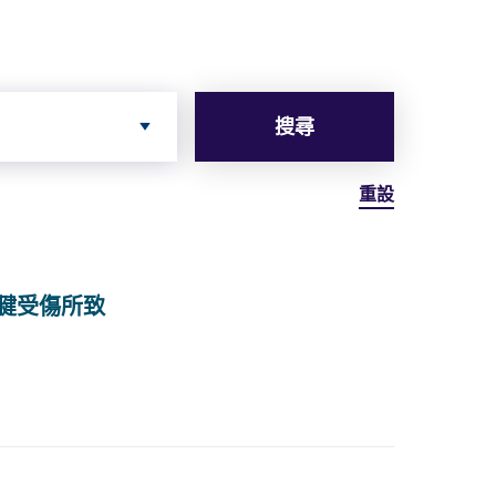
搜尋
重設
腱受傷所致