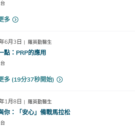
電台
更多
5年6月3日
|
羅英勤醫生
一點：PRP的應用
電台
多 (19分37秒開始)
5年1月8日
|
羅英勤醫生
與你：「安心」備戰馬拉松
電台