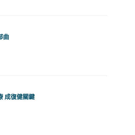
部曲
療 成復健關鍵