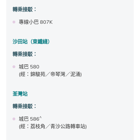
轉乘接駁
：
專線小巴 807K
沙田站（東鐵綫）
轉乘接駁
：
城巴 580
(經：錦駿苑／帝琴灣／泥涌)
荃灣站
轉乘接駁
：
^
城巴 586
(經：荔枝角／青沙公路轉車站)