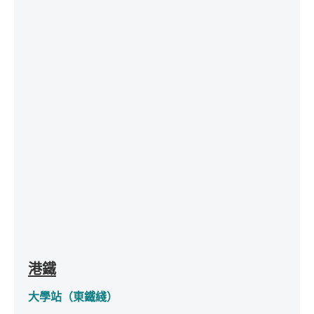
港鐵
大學站
（
東鐵綫）