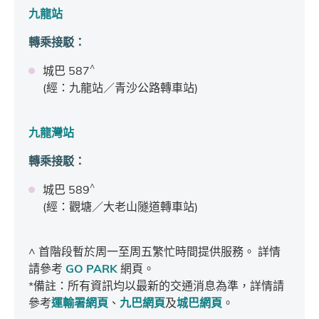
九龍站
轉乘接駁
：
^
城巴 587
(經：九龍站／青沙公路轉車站)
九龍灣站
轉乘接駁
：
^
城巴 589
(經：觀塘／大老山隧道轉車站)
^ 首階段暫於周一至周五繁忙時間提供服務。 詳情
請參考
GO PARK
網頁。
*備註：所有資訊均以最新的交通消息為準，詳情請
參考
運輸署網頁
、
九巴網頁
及
城巴網頁
。