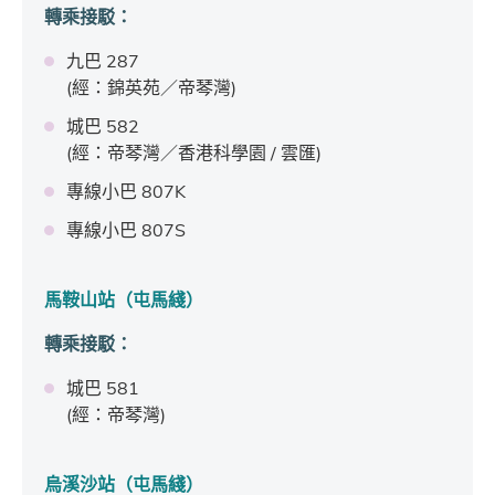
轉乘接駁
：
九巴 287
(經：錦英苑／帝琴灣)
城巴 582
(經：帝琴灣／香港科學園 / 雲匯)
專線小巴 807K
專線小巴 807S
馬鞍山站（屯馬綫）
轉乘接駁：
城巴 581
(經：帝琴灣)
烏溪沙站（屯馬綫）