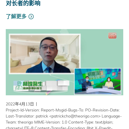
对长者的影响
了解更多
2022年4月13日
Project-Id-Version: Report-Msgid-Bugs-To: PO-Revision-Date:
Last-Translator: patrick <patrickcho@theorigo.com> Language-
Team: theorigo MIME-Version: 1.0 Content-Type: text/plain;
charset=UTF-8 Content-Transfer-Encoding: 8bit X-Poedit-