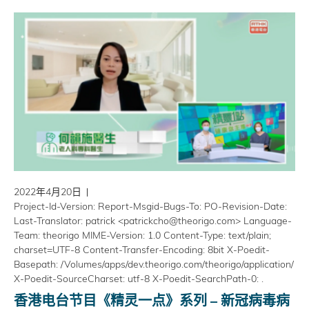
2022年4月20日
Project-Id-Version: Report-Msgid-Bugs-To: PO-Revision-Date:
Last-Translator: patrick <patrickcho@theorigo.com> Language-
Team: theorigo MIME-Version: 1.0 Content-Type: text/plain;
charset=UTF-8 Content-Transfer-Encoding: 8bit X-Poedit-
Basepath: /Volumes/apps/dev.theorigo.com/theorigo/application/
X-Poedit-SourceCharset: utf-8 X-Poedit-SearchPath-0: .
香港电台节目《精灵一点》系列 – 新冠病毒病