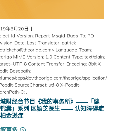
019年8月20日
oject-Id-Version: Report-Msgid-Bugs-To: PO-
vision-Date: Last-Translator: patrick
atrickcho@theorigo.com> Language-Team:
eorigo MIME-Version: 1.0 Content-Type: text/plain;
arset=UTF-8 Content-Transfer-Encoding: 8bit X-
edit-Basepath:
olumes/apps/dev.theorigo.com/theorigo/application/
Poedit-SourceCharset: utf-8 X-Poedit-
archPath-0: .
城财经台节目《我的事务所》——「健
锦囊」系列 区頴芝医生 —— 认知障碍症
柏金逊症
解更多