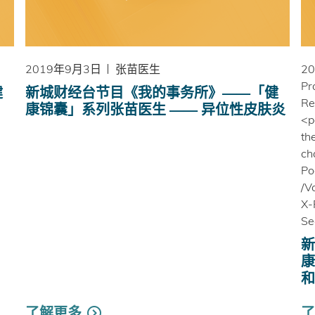
2019年9月3日
张苗医生
2
Pr
健
新城财经台节目《我的事务所》——「健
Re
康锦囊」系列张苗医生 —— 异位性皮肤炎
<p
th
ch
Po
/V
X-
Se
新
康
和
了解更多
了