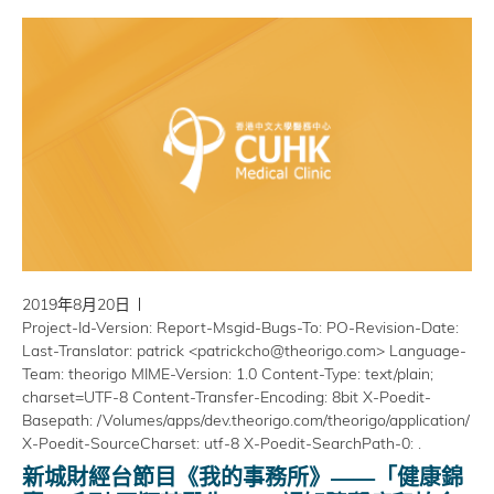
2019年8月20日
Project-Id-Version: Report-Msgid-Bugs-To: PO-Revision-Date:
Last-Translator: patrick <patrickcho@theorigo.com> Language-
Team: theorigo MIME-Version: 1.0 Content-Type: text/plain;
charset=UTF-8 Content-Transfer-Encoding: 8bit X-Poedit-
Basepath: /Volumes/apps/dev.theorigo.com/theorigo/application/
X-Poedit-SourceCharset: utf-8 X-Poedit-SearchPath-0: .
新城財經台節目《我的事務所》——「健康錦