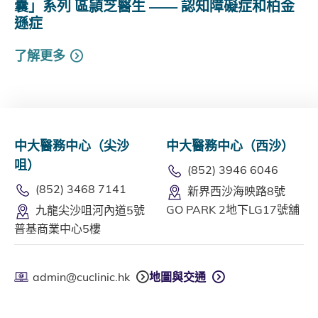
囊」系列 區頴芝醫生 —— 認知障礙症和柏金
遜症
了解更多
中大醫務中心（尖沙
中大醫務中心（西沙）
咀）
(852) 3946 6046
(852) 3468 7141
新界西沙海映路8號
GO PARK 2地下LG17號舖
九龍尖沙咀河內道5號
普基商業中心5樓
admin@cuclinic.hk
地圖與交通