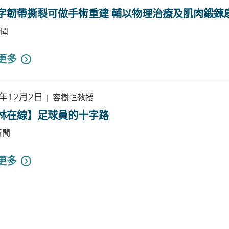
字韌帶撕裂可做手術重建 輔以物理治療及肌肉鍛鍊
新聞
更多
2年12月2日
|
容樹恒教授
林在線】足球員的十字路
新聞
更多