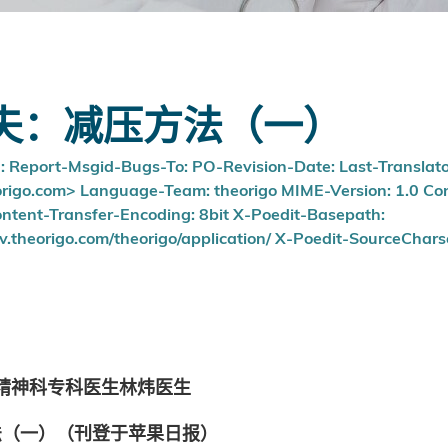
）
夫：减压方法（一）
n: Report-Msgid-Bugs-To: PO-Revision-Date: Last-Translator
igo.com> Language-Team: theorigo MIME-Version: 1.0 Cont
ntent-Transfer-Encoding: 8bit X-Poedit-Basepath:
.theorigo.com/theorigo/application/ X-Poedit-SourceCharse
精神科专科医生林炜医生
法（一）（刊登于苹果日报）