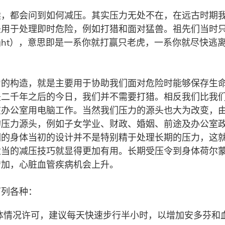
候，都会问到如何减压。其实压力无处不在，在远古时期
是用于处理即时危险，例如打猎和面对猛兽。祖先们当时
or flight），意思即是一系你就打赢只老虎，一系你就尽快
力的构造，就是主要用于协助我们面对危险时能够保存生
是二千年之后的今日，我们并不需要打猎。相反我们比我
在办公室用电脑工作。当然我们压力的源头也大为改变，
的压力源头，例如子女学业、财政、婚姻、前途及办公室
们的身体当初的设计并不是特别精于处理长期的压力，这
适当的减压技巧就显得更加有用。长期受压令到身体荷尔
增加，心脏血管疾病机会上升。
下列各种：
体情况许可，建议每天快速步行半小时，以增加安多芬和