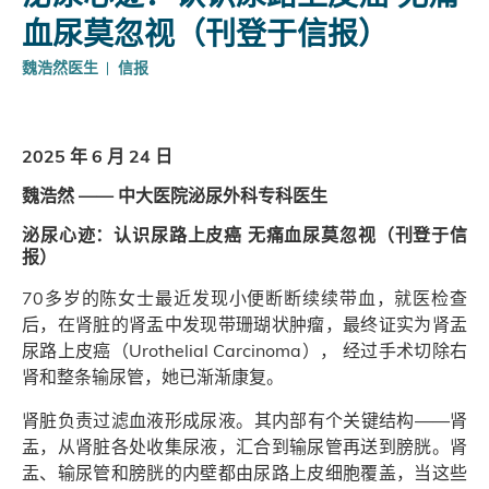
血尿莫忽视（刊登于信报）
魏浩然医生
信报
2025 年 6 月 24 日
魏浩然 ―― 中大医院泌尿外科专科医生
泌尿心迹：认识尿路上皮癌 无痛血尿莫忽视（刊登于信
报）
70多岁的陈女士最近发现小便断断续续带血，就医检查
后，在肾脏的肾盂中发现带珊瑚状肿瘤，最终证实为肾盂
尿路上皮癌（Urothelial Carcinoma）， 经过手术切除右
肾和整条输尿管，她已渐渐康复。
肾脏负责过滤血液形成尿液。其内部有个关键结构――肾
盂，从肾脏各处收集尿液，汇合到输尿管再送到膀胱。肾
盂、输尿管和膀胱的内壁都由尿路上皮细胞覆盖，当这些