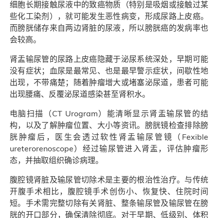
细胞长期接触尿液中的致癌物质（特别是吸烟或接触过某
些化工染剂），就可能发生恶性病变，形成尿路上皮癌。
而膀胱储存来自两边肾脏的尿液，所以膀胱癌的发病率也
会较高。
肾盂输尿管的尿路上皮癌隐藏于泌尿系统深处，早期可能
没有症状；血尿是最常见、也是最早警示症状，间歇性地
出现，不带痛楚；随着肿瘤增大或堵塞泌尿道，患者可能
出现腰痛、反覆泌尿道感染甚至肾积水。
电脑扫描（CT Urogram）能清晰显示肾盂输尿管的结
构，以及了解肿瘤位置、大小等资讯。膀胱镜检查排除膀
胱肿瘤后，医生会透过软性肾盂输尿管镜（Fexible
ureterorenoscope）经过输尿管进入肾盂，评估肿瘤形
态，并抽取组织确诊病理。
腹腔镜肾脏及输尿管切除术是主要的根治性治疗。与传统
开腹手术相比，腹腔镜手术创伤小、恢复快、住院时间
短。手术需完整切除有关肾脏、整条输尿管及输尿管在膀
胱的开口部分，确保清除彻底。对于早期、低级别、体积