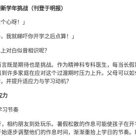
迎新学年挑战（刊登于明报）
咗个心呀！」
晏，我就睇吓你开学之后点算！」
以上对白似曾相识呢？
而言既是期待也是挑战。作为精神科专科医生，每当长假
遇到许多家庭在应对这个过渡期时压力上升。父母可以如
虑，并提升适应力与学习动机？
应力
学习节奏
行，相约朋友到处玩乐。暑假松散的作息可能使孩子在开
开始逐步调整他们的作息时间，渐渐重拾上学日的节奏。