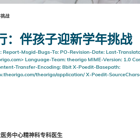
年挑战
行：伴孩子迎新学年挑战
n: Report-Msgid-Bugs-To: PO-Revision-Date: Last-Translator
igo.com> Language-Team: theorigo MIME-Version: 1.0 Cont
ntent-Transfer-Encoding: 8bit X-Poedit-Basepath:
.theorigo.com/theorigo/application/ X-Poedit-SourceChars
大医务中心精神科专科医生