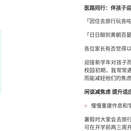
医路同行：伴孩子
「因住去旅行玩丧
「日日瞓到黄朝百
各位家长有否觉得
迎接新学年对孩子
校园初期，我常常
而能减轻他们的焦
闲谈减焦虑 提升适
慢慢重建作息和
暑假时大家会去旅
可在开学前两三周