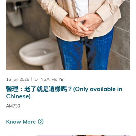
16 Jun 2026
Dr NGAI Ho Yin
醫理：老了就是這樣嗎？(Only available in
Chinese)
AM730
Know More