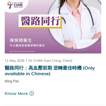
11 May 2026
Dr CHAN Yuen Ching, Cheryl
醫路同行：高血壓前期 逆轉最佳時機 (Only
available in Chinese)
Ming Pao
Know More