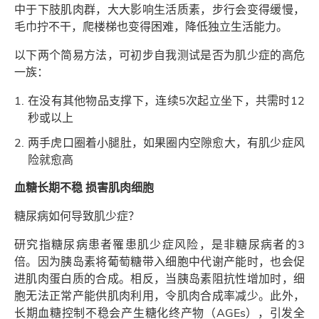
中于下肢肌肉群，大大影响生活质素，步行会变得缓慢，
毛巾拧不干，爬楼梯也变得困难，降低独立生活能力。
以下两个简易方法，可初步自我测试是否为肌少症的高危
一族：
在没有其他物品支撑下，连续5次起立坐下，共需时12
秒或以上
两手虎口圈着小腿肚，如果圈内空隙愈大，有肌少症风
险就愈高
血糖长期不稳 损害肌肉细胞
糖尿病如何导致肌少症？
研究指糖尿病患者罹患肌少症风险，是非糖尿病者的3
倍。因为胰岛素将葡萄糖带入细胞中代谢产能时，也会促
进肌肉蛋白质的合成。相反，当胰岛素阻抗性增加时，细
胞无法正常产能供肌肉利用，令肌肉合成率减少。此外，
长期血糖控制不稳会产生糖化终产物（AGEs），引发全