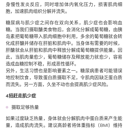
身慢性发炎反应，同时增加体内氧化压力，损害肌肉细
胞，加速肌肉组织分解并流失。
糖尿病与肌少症之间存在双向关系，肌少症也会影响血
糖。当我们摄取醣类食物后，会消化分解成葡萄糖，由胰
岛素把葡萄糖带入肌肉细胞中利用，多余的葡萄糖就会转
化成肝醣并储存在肝脏和肌肉中。当身体有需要的时候，
肝醣就会从肝脏和肌肉中释放分解成葡萄糖提供能量。因
此，当肌肉量愈少，葡萄糖储存及释放能力就愈少，容易
造成血糖控制不稳，形成恶性循环。
另外，生活习惯也是影响要素之一。糖尿病患者可能错误
地控制饮食，导致蛋白质摄取不足，令肌肉因缺乏蛋白质
而流失。另一方面，久坐不动也会提高肌少症风险。
4招赶走肌少症
摄取足够热量
如果过度缺乏热量，身体就会分解肌肉中蛋白质来产生能
量，造成肌肉流失。建议高龄者将体重指标（BMI）维持