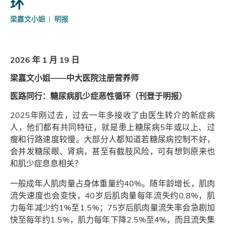
环
梁嘉文小姐
明报
2026 年 1 月 19 日
梁嘉文小姐——中大医院注册营养师
医路同行：糖尿病肌少症恶性循环（刊登于明报）
2025年刚过去，过去一年多接收了由医生转介的新症病
人，他们都有共同特征，就是患上糖尿病5年或以上、过
瘦和行路速度较慢。大部分人都知道若糖尿病控制不好，
会并发糖尿眼、肾病，甚至有截肢风险，可有想到原来也
和肌少症息息相关？
一般成年人肌肉量占身体重量约40%。随年龄增长，肌肉
流失速度也会变快，40岁后肌肉量每年流失约0.8%，肌
力每年减少约1%至1.5%；75岁后肌肉量流失率会急剧加
快至每年约1.5%，肌力每年下降2.5%至4%，而且流失集