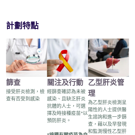
計劃特點
篩查
關注及行動
乙型肝炎管
接受肝炎檢測，檢
經篩查確認為未被
理
查有否受到感染
感染、且缺乏肝炎
為乙型肝炎檢測呈
抗體的人士，可選
陽性的人士提供醫
擇及時接種疫苗*以
生諮詢和進一步篩
預防肝炎。
查，藉以及早發現
和監測慢性乙型肝
*接種有關疫苗為自