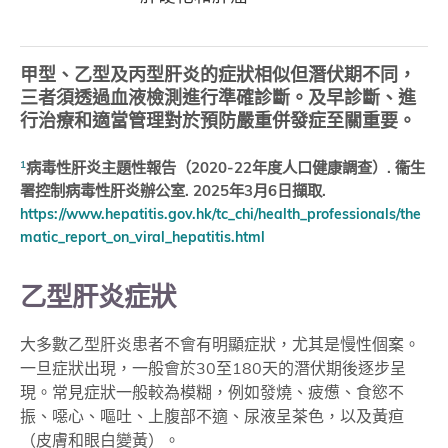
甲型、乙型及丙型肝炎的症狀相似但潛伏期不同，
三者須透過血液檢測進行準確診斷。及早診斷、進
行治療和適當管理對於預防嚴重併發症至關重要。
1
病毒性肝炎主題性報告（2020-22年度人口健康調查）. 衞生
署控制病毒性肝炎辦公室. 2025年3月6日擷取.
https://www.hepatitis.gov.hk/tc_chi/health_professionals/the
matic_report_on_viral_hepatitis.html
乙型肝炎症狀
大多數乙型肝炎患者不會有明顯症狀，尤其是慢性個案。
一旦症狀出現，一般會於30至180天的潛伏期後逐步呈
現。常見症狀一般較為模糊，例如發燒、疲憊、食慾不
振、噁心、嘔吐、上腹部不適、尿液呈茶色，以及黃疸
（皮膚和眼白變黃）。