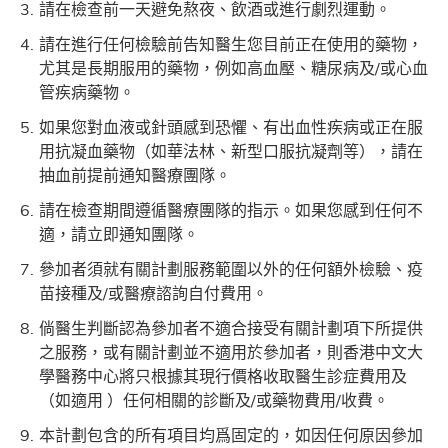
請在檢查前一天避免熬夜、飲酒或進行劇烈運動。
請在進行任何檢驗前告知醫生您目前正在使用的藥物，
尤其是長期服用的藥物，例如高血壓、糖尿病及/或心血
管疾病藥物。
如果您對血液或針頭感到恐懼、有出血性疾病或正在服
用抗凝血藥物（如華法林、新型口服抗凝劑等），請在
抽血前提前通知醫療團隊。
請在檢查期間遵循醫療團隊的指示。如果您感到任何不
適，請立即通知團隊。
參加者須就有關計劃服務範圍以外的任何額外檢驗、疫
苗接種及/或醫療諮詢自付費用。
倘醫生判斷認為參加者不適合接受有關計劃項下所提供
之服務，或有關計劃並不適用於參加者，則香港中文大
學醫務中心將只根據其現行價格收取醫生診症費用及
（如適用 ）任何相關的診斷及/或藥物費用/收費。
本計劃包含的所有項目均爲固定的，如因任何原因參加