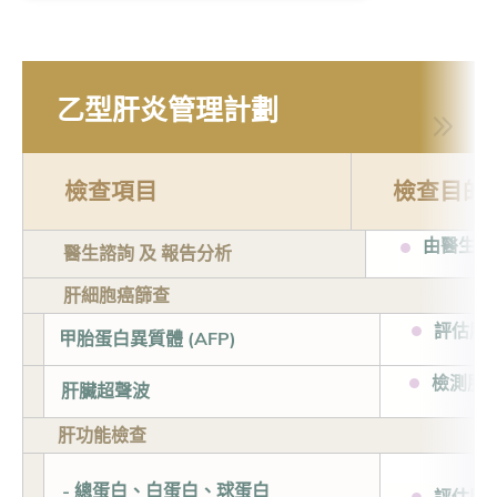
乙型肝炎管理計劃
檢查項目
檢查目的
由醫生提
醫生諮詢 及 報告分析
肝細胞癌篩查
評估肝
甲胎蛋白異質體 (AFP)
檢測肝
肝臟超聲波
肝功能檢查
- 總蛋白、白蛋白、球蛋白
評估肝