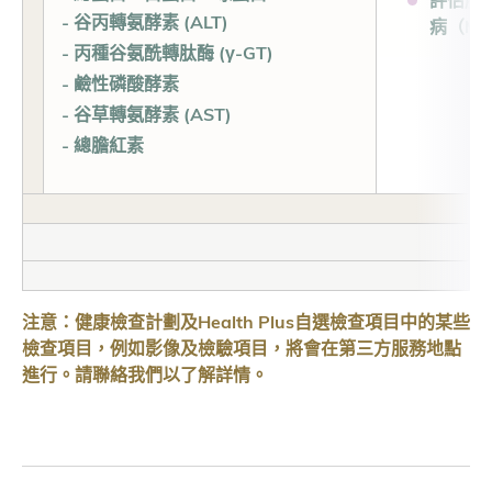
- 谷丙轉氨酵素 (ALT)
病（MA
- 丙種谷氨酰轉肽酶 (γ-GT)
- 鹼性磷酸酵素
- 谷草轉氨酵素 (AST)
- 總膽紅素
注意：健康檢查計劃及Health Plus自選檢查項目中的某些
檢查項目，例如影像及檢驗項目，將會在第三方服務地點
進行。請聯絡我們以了解詳情。