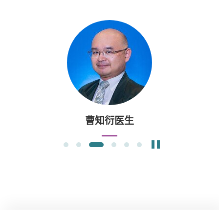
曹知衍医生
暂停幻灯片
1
2
3
4
5
6