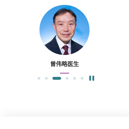
曾伟略医生
暂停幻灯片
1
2
3
4
5
6