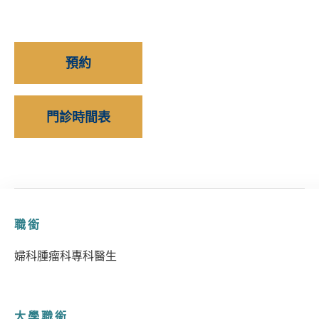
預約
門診時間表
職銜
婦科腫瘤科專科醫生
大學職銜