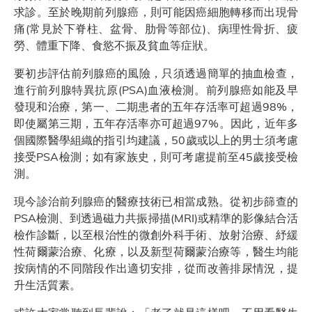
求診。至於晚期前列腺癌，則可能因癌細胞轉移而出現骨
痛(常見於下脊柱、盆骨、肋骨等部位)、病理性骨折、疲
勞、體重下降、食慾不振及貧血等症狀。
要初步評估前列腺癌的風險，只須透過簡單的抽血檢查，
進行前列腺特異抗原(PSA)血液檢測。前列腺癌如能及早
發現和治療，第一、二期患者的五年存活率可超過98%，
即使屬第三期，五年存活率亦可超過97%。因此，近年多
個國際醫學組織的指引均建議，50歲或以上的男士須考慮
接受PSA檢測；如有家族史，則可考慮提前至45歲接受檢
測。
現今診治前列腺癌的醫療技術已相當成熟。從初步篩查的
PSA檢測、到透過磁力共振掃描(MRI)或精準的影像結合活
檢作診斷，以至根治性的微創外科手術、放射治療、紓緩
性荷爾蒙治療、化療，以及新型荷爾蒙治療等，醫生均能
按病情的不同階段作出適切安排，從而改善排尿情況，提
升生活質素。