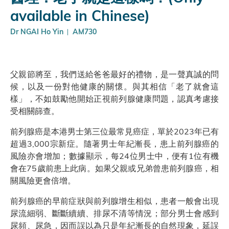
available in Chinese)
Dr NGAI Ho Yin
AM730
父親節將至，我們送給爸爸最好的禮物，是一聲真誠的問
候，以及一份對他健康的關懷。與其相信「老了就會這
樣」，不如鼓勵他開始正視前列腺健康問題，認真考慮接
受相關篩查。
前列腺癌是本港男士第三位最常見癌症，單於2023年已有
超過3,000宗新症。隨著男士年紀漸長，患上前列腺癌的
風險亦會增加；數據顯示，每24位男士中，便有1位有機
會在75歲前患上此病。如果父親或兄弟曾患前列腺癌，相
關風險更會倍增。
前列腺癌的早前症狀與前列腺增生相似，患者一般會出現
尿流細弱、斷斷續續、排尿不清等情況；部分男士會感到
尿頻、尿急，因而誤以為只是年紀漸長的自然現象，延誤