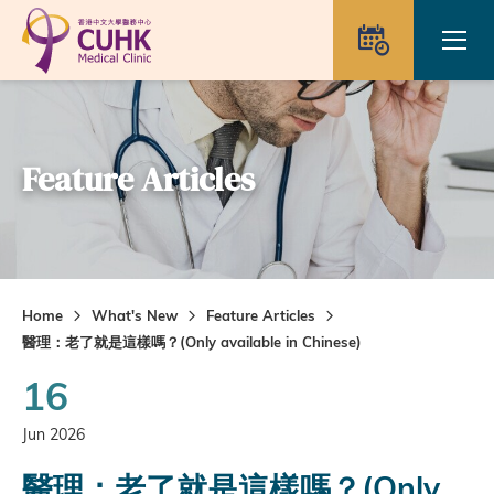
Skip to main content
Ope
Appointme
Feature Articles
Home
What's New
Feature Articles
醫理：老了就是這樣嗎？(Only available in Chinese)
16
Jun 2026
醫理：老了就是這樣嗎？(Only