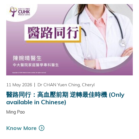
11 May 2026
Dr CHAN Yuen Ching, Cheryl
醫路同行：高血壓前期 逆轉最佳時機 (Only
available in Chinese)
Ming Pao
Know More