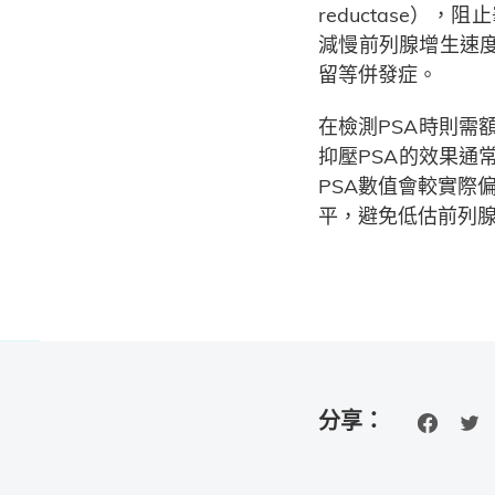
reductase），阻止
減慢前列腺增生速
留等併發症。
在檢測PSA時則需
抑壓PSA的效果通
PSA數值會較實際
平，避免低估前列腺
分享：