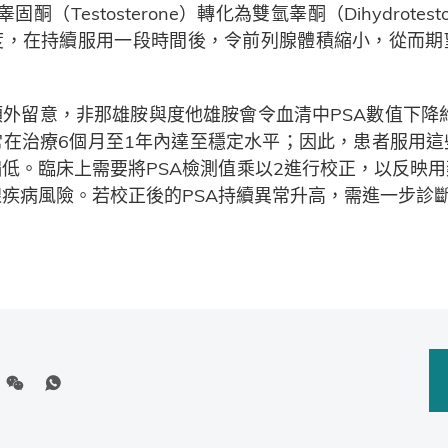
睾固酮（Testosterone）轉化為雙氫睾酮（Dihydrotest
度，在持續服用一段時間後，令前列腺體積縮小，從而期
額外留意，非那雄胺與度他雄胺會令血清中PSA數值下降約
常在治療6個月至1年內達至穩定水平；因此，患者服用
偏低。臨床上需要將PSA檢測值乘以2進行校正，以反映用
疾病風險。若校正後的PSA持續異常升高，需進一步診