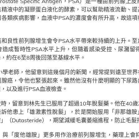
state Specific Antigen，PSA）是一種由前列
進精液中的凝膠蛋白液化的酵素，可以幫助精液流動、提
到各類疾病影響，血液中PSA的濃度會有所升高，故這項
癌和良性前列腺增生會令PSA水平帶來較持續的上升。至
會造成暫時性PSA水平上升，但隨着感染受控、尿瀦留得
降，約在6至8周後回落至基線水平。
歲小學老師，他留意到這幾個月的新聞，經常提到遠至世界
列腺癌，令他也緊張起來。雖然他沒有什麼明顯的下尿路
，以及進行PSA血液檢查。
時，留意到林先生已服用了超過10年脫髮藥。他在40
他患上「雄激素性脫髮」，於是開始服用「非那雄胺」（Fi
（Dutasteride），期望減緩毛囊萎縮進程，防止毛
與「度他雄胺」更多用作治療前列腺增生，藥理上會抑制