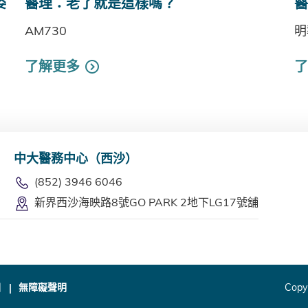
姿
醫理：老了就是這樣嗎？
醫
AM730
明
了解更多
了
中大醫務中心（西沙）
(852) 3946 6046
新界西沙海映路8號GO PARK 2地下LG17號舖
圖
無障礙聲明
Copyr