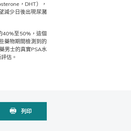
osterone，DHT），
望減少日後出現尿瀦
40%至50%，這個
這些藥物期間檢測到的
藥男士的真實PSA水
斷評估。
列印