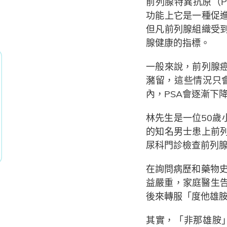
前列腺特異抗原（Pro
功能上它是一種促
但凡前列腺組織受
腺健康的指標。
一般來說，前列腺
瀦留，這些情況只
內，PSA會逐漸下
林先生是一位50
的知名男士患上前
尿科門診檢查前列腺
在詢問病歷和藥物史
益嚴重，家庭醫生告訴
後來轉服「度他雄胺」
其實，「非那雄胺」