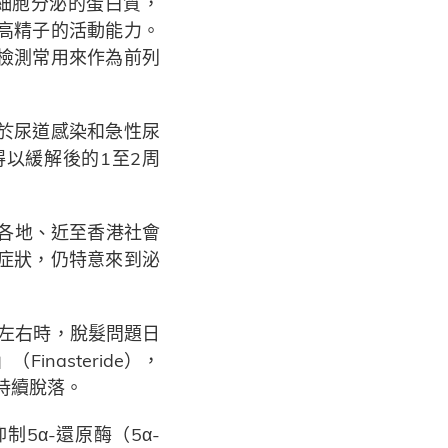
腺上皮細胞分泌的蛋白質，
高精子的活動能力。
檢測常用來作為前列
於尿道感染和急性尿
以緩解後的1至2周
各地、近至香港社會
症狀，仍特意來到泌
歲左右時，脫髮問題日
nasteride），
髮持續脫落。
5α-還原酶（5α-