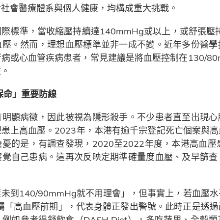
壓對社會醫療體系與個人健康，均構成重大挑戰。
際標準，當收縮壓持續達140mmHg或以上，或舒張壓持
血壓。然而，理想血壓標準並非一成不變。近年多份醫學
病或心血管疾病患者，常見建議是將血壓控制在130/80
險。
保命」重要防線
有明顯病徵，因此被視為隱形殺手。不少患者直至出現心
患上高血壓。2023年，本港有逾千宗登記死亡個案與
憂的是，有調查發現，2020至2022年度，本港高血壓
察覺自己患病。這再次反映定期準確量度血壓、及早篩查
到140/90mmHg就不用理會」，但事實上，若血壓水平處於
已屬「高血壓前期」，代表身體正發出警號。此時正是透
例如參考得舒飲食（DASH Diet），多吃蔬果、全穀