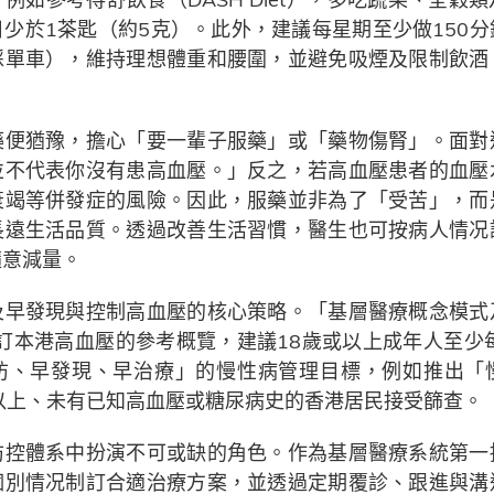
少於1茶匙（約5克）。此外，建議每星期至少做150
踩單車），維持理想體重和腰圍，並避免吸煙及限制飲酒
藥便猶豫，擔心「要一輩子服藥」或「藥物傷腎」。面對
並不代表你沒有患高血壓。」反之，若高血壓患者的血壓
衰竭等併發症的風險。因此，服藥並非為了「受苦」，而
長遠生活品質。透過改善生活習慣，醫生也可按病人情况
隨意減量。
及早發現與控制高血壓的核心策略。「基層醫療概念模式
修訂本港高血壓的參考概覽，建議18歲或以上成年人至少
防、早發現、早治療」的慢性病管理目標，例如推出「
以上、未有已知高血壓或糖尿病史的香港居民接受篩查。
防控體系中扮演不可或缺的角色。作為基層醫療系統第一
個別情况制訂合適治療方案，並透過定期覆診、跟進與溝