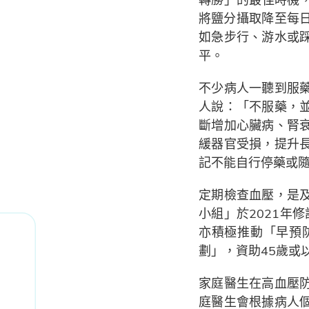
將鹽分攝取降至每日
如急步行、游水或
平。
不少病人一聽到服
人說：「不服藥，
斷增加心臟病、腎
緩器官受損，提升
記不能自行停藥或
定期檢查血壓，是
小組」於2021年
亦積極推動「早預
劃」，資助45歲或
家庭醫生在高血壓
庭醫生會根據病人