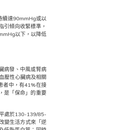
續達90mmHg或以
指引傾向收緊標準，
mmHg以下，以降低
臟病發、中風或腎病
高血壓性心臟病及相關
患者中，有41%在接
，是「保命」的重要
130-139/85-
過改變生活方式來「逆
類及低脂蛋白質；同時