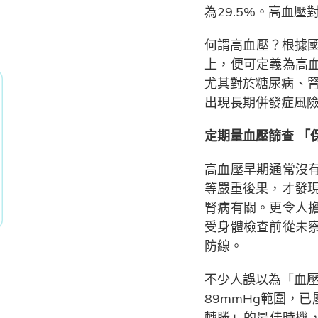
為29.5%。高血
何謂高血壓？根據國
上，便可定義為高
尤其對於糖尿病、腎
出現長期併發症風
定期量血壓篩查 「
高血壓早期通常沒
等嚴重後果，才發現
腎病有關。更令人擔
受身體檢查前從未
防線。
不少人誤以為「血壓未
89mmHg範圍，
轉勝」的最佳時機，