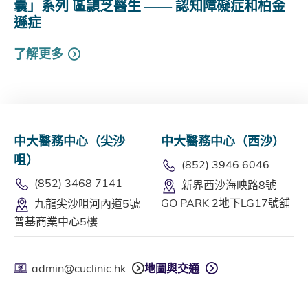
囊」系列 區頴芝醫生 —— 認知障礙症和柏金
遜症
了解更多
中大醫務中心（尖沙
中大醫務中心（西沙）
咀）
(852) 3946 6046
(852) 3468 7141
新界西沙海映路8號
GO PARK 2地下LG17號舖
九龍尖沙咀河內道5號
普基商業中心5樓
admin@cuclinic.hk
地圖與交通