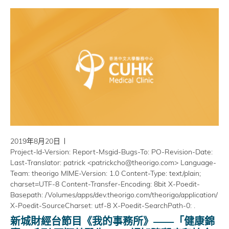
2019年8月20日
Project-Id-Version: Report-Msgid-Bugs-To: PO-Revision-Date:
Last-Translator: patrick <patrickcho@theorigo.com> Language-
Team: theorigo MIME-Version: 1.0 Content-Type: text/plain;
charset=UTF-8 Content-Transfer-Encoding: 8bit X-Poedit-
Basepath: /Volumes/apps/dev.theorigo.com/theorigo/application/
X-Poedit-SourceCharset: utf-8 X-Poedit-SearchPath-0: .
新城財經台節目《我的事務所》——「健康錦