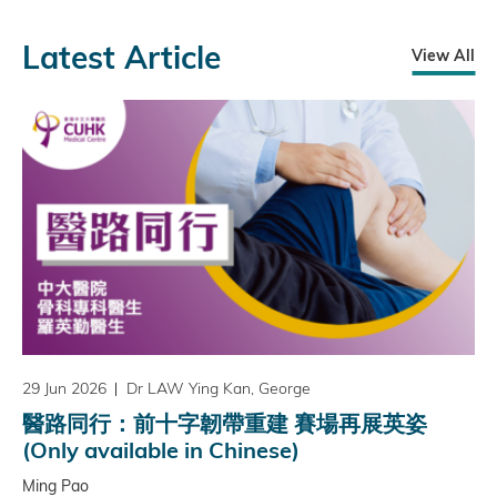
Latest Article
View All
29 Jun 2026
Dr LAW Ying Kan, George
醫路同行：前十字韌帶重建 賽場再展英姿
(Only available in Chinese)
Ming Pao