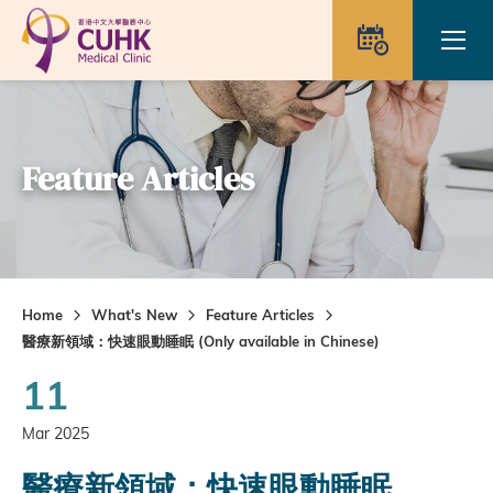
Skip to main content
Ope
Appointme
Feature Articles
Home
What's New
Feature Articles
醫療新領域：快速眼動睡眠 (Only available in Chinese)
11
Mar 2025
醫療新領域：快速眼動睡眠