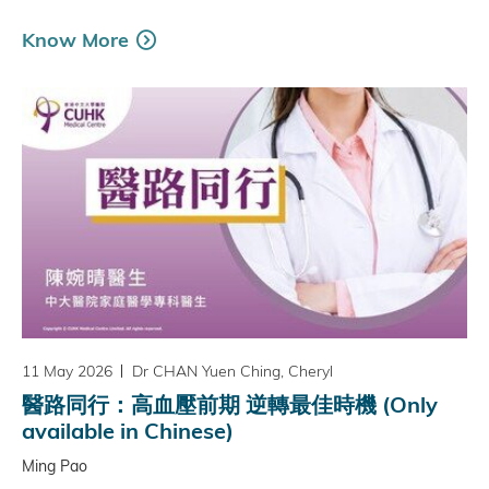
Know More
11 May 2026
Dr CHAN Yuen Ching, Cheryl
醫路同行：高血壓前期 逆轉最佳時機 (Only
available in Chinese)
Ming Pao