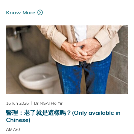
Know More
16 Jun 2026
Dr NGAI Ho Yin
醫理：老了就是這樣嗎？(Only available in
Chinese)
AM730