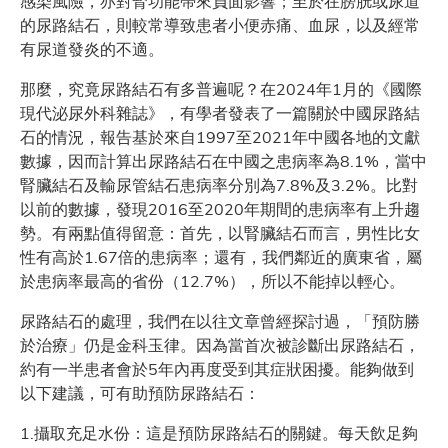
感染風險，亦對腎功能帶來負面影響；至於在膀胱或尿道
的尿路結石，則較常導致患者小便赤痛、血尿，以及經常
有尿道發炎的不適。
那麼，究竟尿路結石有多普遍呢？在2024年1月的《國際
現代泌尿外科雜誌》，有學者發表了一篇關於中國尿路結
石的情況，報告基於來自1997至2021年中國各地的文獻
數據，因而計算出尿路結石在中國之患病率為8.1%，當中
腎臟結石及輸尿管結石患病率分別為7.8%及3.2%。比對
以前的數據，發現2016至2020年期間的患病率有上升趨
勢。有兩點值得留意：首先，以腎臟結石而言，男性比女
性有高於1.67倍的患病率；還有，我們鄰近的廣東省，屬
於患病率最高的省份（12.7%），所以不能掉以輕心。
尿路結石的處理，我們在以往文章曾經探討過，「預防勝
於治療」仍是金科玉律。因為當首次被診斷出尿路結石，
約有一半患者會於5年內再度受到其症狀困擾。能夠做到
以下建議，可有助預防尿路結石：
1.攝取充足水份：這是預防尿路結石的關鍵。每天飲足夠