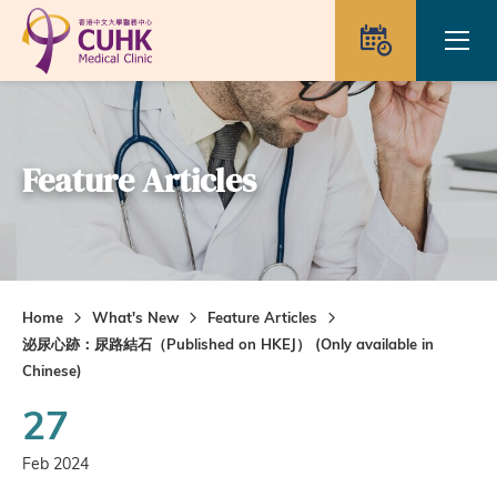
Skip to main content
Ope
Appointme
Feature Articles
Home
What's New
Feature Articles
泌尿心跡：尿路結石（Published on HKEJ） (Only available in
Chinese)
27
Feb 2024