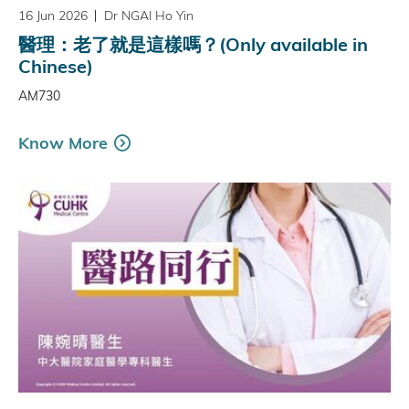
16 Jun 2026
Dr NGAI Ho Yin
醫理：老了就是這樣嗎？(Only available in
Chinese)
AM730
Know More