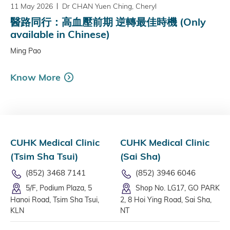
11 May 2026
Dr CHAN Yuen Ching, Cheryl
醫路同行：高血壓前期 逆轉最佳時機 (Only
available in Chinese)
Ming Pao
Know More
CUHK Medical Clinic
CUHK Medical Clinic
(Tsim Sha Tsui)
(Sai Sha)
(852) 3468 7141
(852) 3946 6046
5/F, Podium Plaza, 5
Shop No. LG17, GO PARK
Hanoi Road, Tsim Sha Tsui,
2, 8 Hoi Ying Road, Sai Sha,
KLN
NT