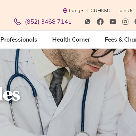
Lang
CUHKMC
Join Us
(852) 3468 7141
Professionals
Health Corner
Fees & Cha
les