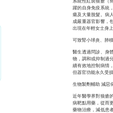
系統性紅斑狼瘡（
躍的自身免疫系統
瘍及大量脫髮。病
成嚴重器官影響，
出現在年輕女士身
可致腎小球炎、肺
醫生透過問診、身
物，調和或抑制過
續有效地控制病情
但器官功能永久受
生物製劑輔助 減惡
近年醫學界對狼瘡
病靶點用藥，從而
藥物治療，減低患