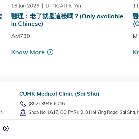
16 Jun 2026
Dr NGAI Ho Yin
11
姿
醫理：老了就是這樣嗎？(Only available
醫
in Chinese)
(O
AM730
Mi
Know More
K
CUHK Medical Clinic (Sai Sha)
(852) 3946 6046
LN
Shop No. LG17, GO PARK 2, 8 Hoi Ying Road, Sai Sha, 
n