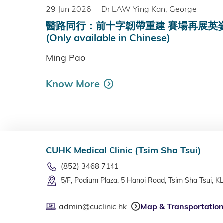
29 Jun 2026
Dr LAW Ying Kan, George
醫路同行：前十字韌帶重建 賽場再展英
(Only available in Chinese)
Ming Pao
Know More
CUHK Medical Clinic (Tsim Sha Tsui)
(852) 3468 7141
5/F, Podium Plaza, 5 Hanoi Road, Tsim Sha Tsui, K
admin@cuclinic.hk
Map & Transportatio