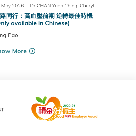
 May 2026
Dr CHAN Yuen Ching, Cheryl
路同行：高血壓前期 逆轉最佳時機
nly available in Chinese)
ng Pao
now More
NT