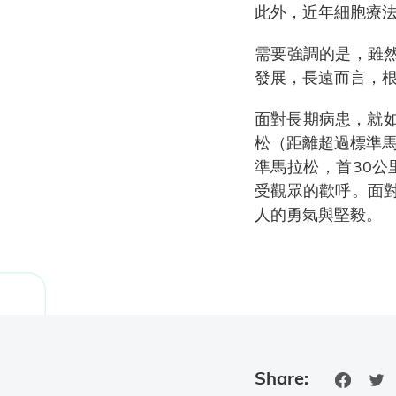
此外，近年細胞療
需要強調的是，雖
發展，長遠而言，
面對長期病患，就
松（距離超過標準馬拉
準馬拉松，首30公
受觀眾的歡呼。面
人的勇氣與堅毅。
Share: