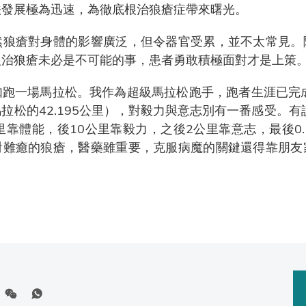
法發展極為迅速，為徹底根治狼瘡症帶來曙光。
然狼瘡對身體的影響廣泛，但令器官受累，並不太常見。
根治狼瘡未必是不可能的事，患者勇敢積極面對才是上策
如跑一場馬拉松。我作為超級馬拉松跑手，跑者生涯已完成
松的42.195公里），對毅力與意志別有一番感受。有說
里靠體能，後10公里靠毅力，之後2公里靠意志，最後0.
對難癒的狼瘡，醫藥雖重要，克服病魔的關鍵還得靠朋友