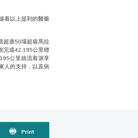
隨着以上提到的醫藥
。
超過50場超級馬拉
完成42.195公里標
195公里就流着淚享
家人的支持，以及病
Print