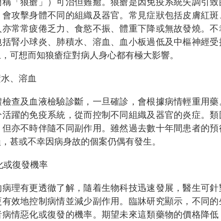
簡稱「狼瘡」）可治但難癒。狼瘡是因免疫系統失調引致
，會攻擊身體不同的組織及器官。常見症狀包括皮膚紅斑
人亦常常疲倦乏力、食慾不振、體重下降或無故發燒。不
包括腎小球炎、肺積水、溶血、血小板過低及中樞神經受
上，可想而知狼瘡症對病人身心都有極大影響。
積水、溶血
體檢查及血液檢驗診斷，一旦確診，會根據病情輕重用藥
分活躍的免疫系統，從而控制不同組織及器官的炎症。類
，但亦不時伴隨不同副作用。雖然過去數十年間患者的預
損，甚或不幸因病身故的個案仍偶有發生。
化或復發機率
的病理有更透徹了解，隨着生物科技迅速發展，醫生可針
更有效地控制病情並減少副作用。臨牀研究顯示，不同的
者病情惡化或復發的機率。期望未來這類藥物的價格降低