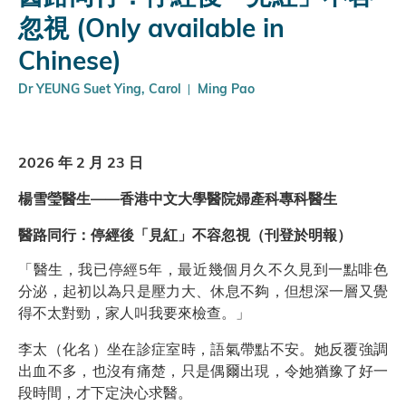
忽視 (Only available in
Chinese)
Dr YEUNG Suet Ying, Carol
Ming Pao
2026 年 2 月 23 日
楊雪瑩醫生——香港中文大學醫院婦產科專科醫生
醫路同行：停經後「見紅」不容忽視（刊登於明報）
「醫生，我已停經5年，最近幾個月久不久見到一點啡色
分泌，起初以為只是壓力大、休息不夠，但想深一層又覺
得不太對勁，家人叫我要來檢查。」
李太（化名）坐在診症室時，語氣帶點不安。她反覆強調
出血不多，也沒有痛楚，只是偶爾出現，令她猶豫了好一
段時間，才下定決心求醫。