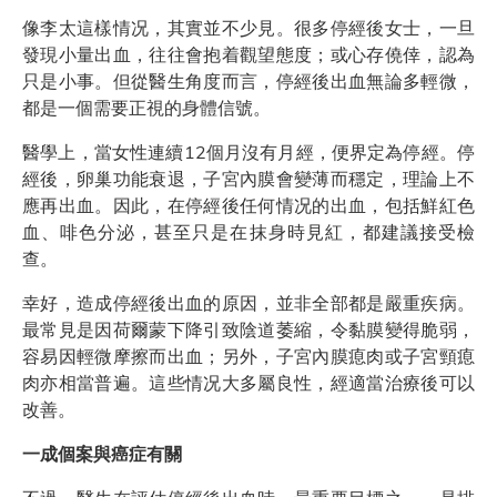
像李太這樣情况，其實並不少見。很多停經後女士，一旦
發現小量出血，往往會抱着觀望態度；或心存僥倖，認為
只是小事。但從醫生角度而言，停經後出血無論多輕微，
都是一個需要正視的身體信號。
醫學上，當女性連續12個月沒有月經，便界定為停經。停
經後，卵巢功能衰退，子宮內膜會變薄而穩定，理論上不
應再出血。因此，在停經後任何情况的出血，包括鮮紅色
血、啡色分泌，甚至只是在抹身時見紅，都建議接受檢
查。
幸好，造成停經後出血的原因，並非全部都是嚴重疾病。
最常見是因荷爾蒙下降引致陰道萎縮，令黏膜變得脆弱，
容易因輕微摩擦而出血；另外，子宮內膜瘜肉或子宮頸瘜
肉亦相當普遍。這些情况大多屬良性，經適當治療後可以
改善。
一成個案與癌症有關