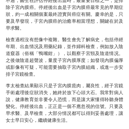
不過，醫生在評估停經後出血時，最重要目標之一，是排
除子宮內膜癌。停經後出血是子宮內膜癌最常見的早期症
狀，約一成相關個案最終證實與癌症有關。慶幸的是，只
要及早發現，子宮內膜癌的治癒率相當理想，關鍵在於及
早求醫。
檢查過程沒有想像中複雜。醫生會先了解病史，包括停經
年期、出血情况及用藥紀錄，並作婦科檢查，例如放入陰
道窺器（俗稱「鴨嘴鉗」），以觀察子宮頸及陰道情况。
之後做陰道超聲波，量度子宮內膜厚度；如發現內膜偏厚
或影像有可疑，可能需要抽取子宮內膜組織，或進一步安
排子宮鏡檢查。
李太檢查結果顯示只是子宮內膜瘜肉，屬良性，經子宮鏡
手術處理後症狀消失，她終於放下心頭大石。我常對病人
說，健康教育並非要令人恐慌，而是讓大家懂得聆聽身體
變化。停經後出血，正正是一個不應忽視的信號。只要及
早求醫、及早檢查，大部分情况都可以得到妥善處理，讓
女士早日安心，繼續健康生活。