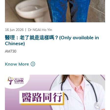
16 Jun 2026
Dr NGAI Ho Yin
醫理：老了就是這樣嗎？(Only available in
Chinese)
AM730
Know More