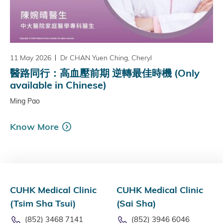
11 May 2026
Dr CHAN Yuen Ching, Cheryl
醫路同行：高血壓前期 逆轉最佳時機 (Only
available in Chinese)
Ming Pao
Know More
CUHK Medical Clinic
CUHK Medical Clinic
(Tsim Sha Tsui)
(Sai Sha)
(852) 3468 7141
(852) 3946 6046