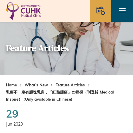
Skip to main content
Ope
Appointme
Feature Articles
Home
What's New
Feature Articles
乳癌不一定有腫塊乳房，「紅熱腫痛」勿輕視（刊登於 Medical
Inspire） (Only available in Chinese)
29
Jun 2020