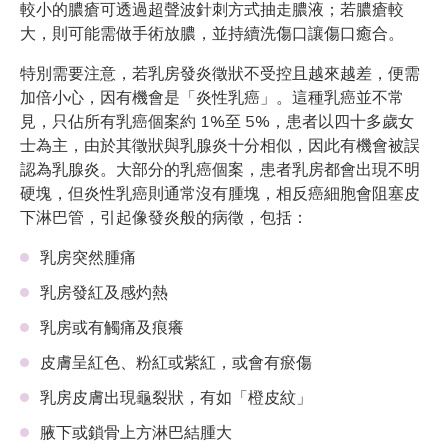
較小的膿瘡可透過超聲波針刺方式抽走膿液；若膿瘡較
大，則可能需做手術放膿，並持續洗傷口讓傷口癒合。
特別需要注意，若乳房發炎徵狀不受控且越來越差，便需
加倍小心，因有機會是「炎性乳癌」。這種乳癌並不常
見，只佔所有乳癌個案約 1%至 5%，患者以四十多歲女
士為主，由於其徵狀與乳腺炎十分相似，因此有機會被誤
認為乳腺炎。大部分的乳癌個案，患者乳房都會出現不明
硬塊，但炎性乳癌則通常沒有腫塊，相反癌細胞會阻塞皮
下淋巴管，引起像發炎般的病徵，包括：
乳房突然腫痛
乳房發紅及感灼熱
乳房或有觸痛及痕癢
皮膚呈紅色、粉紅或紫紅，或會有瘀傷
乳房皮膚出現龜裂狀，有如「橙皮紋」
腋下或鎖骨上方淋巴結腫大