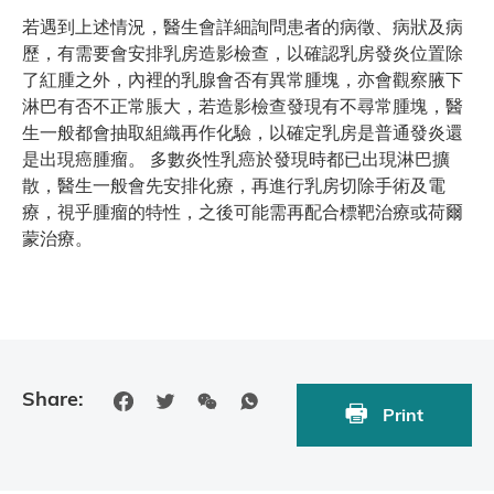
若遇到上述情況，醫生會詳細詢問患者的病徵、病狀及病
歷，有需要會安排乳房造影檢查，以確認乳房發炎位置除
了紅腫之外，內裡的乳腺會否有異常腫塊，亦會觀察腋下
淋巴有否不正常脹大，若造影檢查發現有不尋常腫塊，醫
生一般都會抽取組織再作化驗，以確定乳房是普通發炎還
是出現癌腫瘤。 多數炎性乳癌於發現時都已出現淋巴擴
散，醫生一般會先安排化療，再進行乳房切除手術及電
療，視乎腫瘤的特性，之後可能需再配合標靶治療或荷爾
蒙治療。
Share:
Print