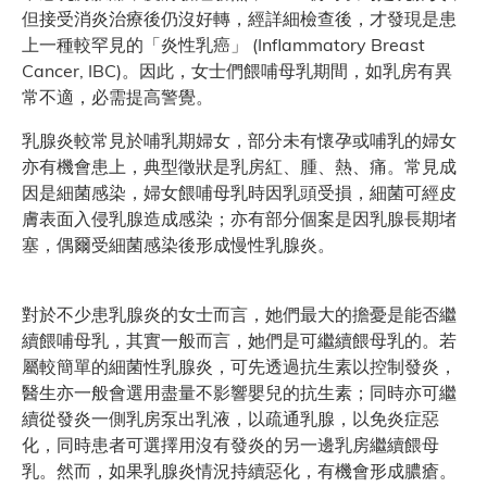
但接受消炎治療後仍沒好轉，經詳細檢查後，才發現是患
上一種較罕見的「炎性乳癌」 (Inflammatory Breast
Cancer, IBC)。因此，女士們餵哺母乳期間，如乳房有異
常不適，必需提高警覺。
乳腺炎較常見於哺乳期婦女，部分未有懷孕或哺乳的婦女
亦有機會患上，典型徵狀是乳房紅、腫、熱、痛。常見成
因是細菌感染，婦女餵哺母乳時因乳頭受損，細菌可經皮
膚表面入侵乳腺造成感染；亦有部分個案是因乳腺長期堵
塞，偶爾受細菌感染後形成慢性乳腺炎。
對於不少患乳腺炎的女士而言，她們最大的擔憂是能否繼
續餵哺母乳，其實一般而言，她們是可繼續餵母乳的。若
屬較簡單的細菌性乳腺炎，可先透過抗生素以控制發炎，
醫生亦一般會選用盡量不影響嬰兒的抗生素；同時亦可繼
續從發炎一側乳房泵出乳液，以疏通乳腺，以免炎症惡
化，同時患者可選擇用沒有發炎的另一邊乳房繼續餵母
乳。然而，如果乳腺炎情況持續惡化，有機會形成膿瘡。