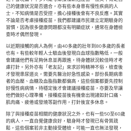
己的健康狀況是否適合，亦有些本身患有慢性疾病的人
士，不知病情是否受控，擔心接種後會有不良反應。其實
不論是否考慮接種疫苗，我們都建議市民建立定期驗身的
習慣，因為很多健康問題都沒有明顯症狀，通常在身體檢
查時才偶然發現。
以近期接觸的病人為例，由40多歲的壯年到80多歲的長者
也有。有些較年輕人士驗血後發現白血球指數略低，一般
會建議他們有足夠休息並再跟進，待身體狀況較佳時才考
慮打針。另外亦有「老友記」來求診時精神不俗，檢查後
才發現患尿道炎，需要先醫治好急性感染。部份長期病患
者的血壓、血糖及血脂指數都偏高，這些個案都要先控制
好慢性病病情，待穩定後才會建議接種疫苗，亦要及早讓
他們做好心理準備，接種疫苗後有機會出現諸如針口痛、
肌肉痛、疲倦或發燒等副作用，打針後宜多休息。
除了與接種疫苗相關的健康狀況之外，也有一些50至60歲
的病人，一直自覺健康良好，驗身時才發現已有骨質疏
鬆，這些個案若非主動接受體檢，可能一直也無法發現，