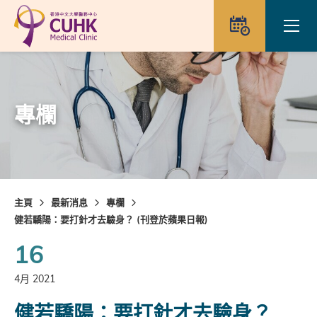
Skip to main content
Ope
預約
專欄
主頁
最新消息
專欄
健若驕陽：要打針才去驗身？ (刊登於蘋果日報)
16
4月 2021
健若驕陽：要打針才去驗身？