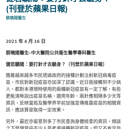
(刊登於蘋果日報)
蔡曉陽醫生
2021 年 4 月 16 日
蔡曉陽醫生–中大醫院公共衞生醫學專科醫生
健若驕陽：要打針才去驗身？（刊登於蘋果日報）
隨着越來越多市民透過政府的接種計劃注射新冠病毒疫
苗，市民對新冠疫苗亦加深了認識。近日我接觸到不少病
人，都對本港現時使用的兩種新冠疫苗有一定了解，有些
更能清晰說出疫苗名稱、適用年齡、兩針應相隔多少天等
資訊，反映當局及醫學界早前加強宣傳推廣疫苗的相關資
訊，應該算是取得一定效果。
另外，最近亦留意到多了市民查詢身體檢查的資訊，傾談
之下發現當中不少人是考慮接種新冠疫苗，但又不肯定自