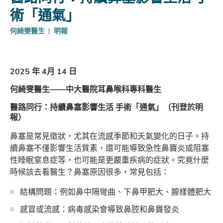
術「通氣」
何綺雯醫生
明報
2025 年 4月 14 日
何綺雯醫生——中大醫院耳鼻喉科專科醫生
醫路同行：持續鼻塞影響生活 手術「通氣」（刊登於明
報）
鼻塞是常見徵狀，尤其在流感季節和天氣變化的日子。持
續鼻塞不僅影響生活質素，還可能導致急性鼻竇炎或阻塞
性睡眠窒息症等，也可能是更嚴重疾病的症狀。究竟什麼
時候該去看醫生？鼻塞原因很多，常見包括：
結構問題：例如鼻中隔彎曲、下鼻甲肥大、腺樣體肥大
感冒或流感：病毒感染會導致鼻腔和鼻竇發炎