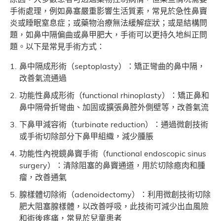
手術處理，例如鼻塞嚴重影響生活質素，常見於急性鼻竇
炎或睡眠窒息症；或藥物治療無法緩解症狀；或是結構問
題，如鼻中隔偏曲或鼻甲肥大，手術可以更持久地糾正問
題。以下是常見手術方式：
鼻中隔成形術（septoplasty）：矯正彎曲的鼻中隔，
改善氣流通過
功能性鼻成形術（functional rhinoplasty）：矯正鼻和
鼻中隔骨折彎曲、加固或擴張鼻腔外側壁等，改善氣流
下鼻甲減容術（turbinate reduction）：通過微創技術
或手術切除部分下鼻甲組織，減少腫脹
功能性內視鏡鼻竇手術（functional endoscopic sinus
surgery）：清除阻塞的鼻竇通道，用於切除瘜肉和腫
瘤，改善通氣
腺樣體切除術（adenoidectomy）：利用微創技術切除
肥大阻塞腺樣體，以改善呼吸，此技術可減少出血風險
和術後疼痛，常見於兒童患者