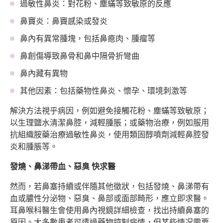
過敏性鼻炎：對花粉、塵蟎等致敏原的反應
鼻竇炎：鼻竇感染或發炎
鼻內有異常腫塊，包括鼻瘜肉、腫瘤等
鼻創傷導致鼻骨和鼻中隔骨折彎曲
鼻內藏有異物
其他因素：包括藥物性鼻炎、懷孕、環境刺激等
解決方法視乎病因，例如避免接觸花粉、塵蟎等致敏原；
以生理鹽水清潔鼻腔，減輕腫脹；或藥物治療，例如服用
抗組織胺藥治療過敏性鼻炎，使用類固醇噴劑減輕鼻腔發
炎和腫脹等。
發燒、鼻涕帶血、惡臭 快求醫
然而，若鼻塞持續或伴隨其他徵狀，包括發燒、鼻涕帶有
血或膿性分泌物、惡臭、鼻部或面部畸形，應立即求醫。
耳鼻喉科醫生會使用鼻內視鏡詳細檢查，找出持續鼻塞的
原因。大多數患者可透過藥物控制病情，但某些情况需要