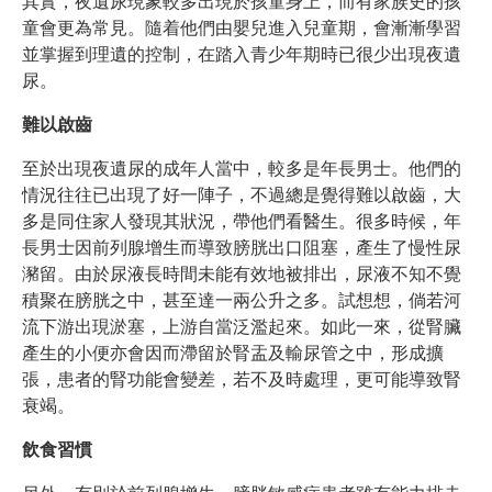
其實，夜遺尿現象較多出現於孩童身上，而有家族史的孩
童會更為常見。隨着他們由嬰兒進入兒童期，會漸漸學習
並掌握到理遺的控制，在踏入青少年期時已很少出現夜遺
尿。
難以啟齒
至於出現夜遺尿的成年人當中，較多是年長男士。他們的
情況往往已出現了好一陣子，不過總是覺得難以啟齒，大
多是同住家人發現其狀況，帶他們看醫生。很多時候，年
長男士因前列腺增生而導致膀胱出口阻塞，產生了慢性尿
瀦留。由於尿液長時間未能有效地被排出，尿液不知不覺
積聚在膀胱之中，甚至達一兩公升之多。試想想，倘若河
流下游出現淤塞，上游自當泛濫起來。如此一來，從腎臟
產生的小便亦會因而滯留於腎盂及輸尿管之中，形成擴
張，患者的腎功能會變差，若不及時處理，更可能導致腎
衰竭。
飲食習慣