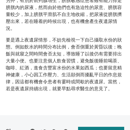
另外，有別於前列腺增生，膀胱敏感症患者雖有能力排走
膀胱內的尿液，然而由於他們也有急迫性的尿意、膀胱容
量較少，加上膀胱平滑肌不自主地收縮，把尿液從膀胱擠
壓出來，若在睡着的時候出現，也有機會產生夜遺尿情
況。
要是遇上夜遺尿情形，不妨先檢視一下自己攝取水份的狀
態。例如飲水的時間分布比例，會否側重於黃昏以後；晚
飯與就寢之間時間會否太短，導致睡了以後仍有需要排出
大量小便。也要注意個人飲食習慣，避免飯後睡前喝茶、
咖啡、紅酒，進食含豐富水份的水果如西瓜；也要留意精
神健康，小心因工作壓力、生活顛倒而擾亂平日的作息規
律，因這都有機會令患者有霎時或間歇的夜遺尿。當然，
若是夜遺尿持續出現，就要早點尋求醫生的意見了。