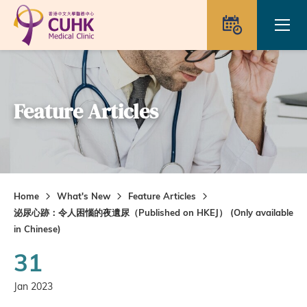
Skip to main content
Ope
Appointme
Feature Articles
Home
What's New
Feature Articles
泌尿心跡：令人困惱的夜遺尿（Published on HKEJ） (Only available
in Chinese)
31
Jan 2023