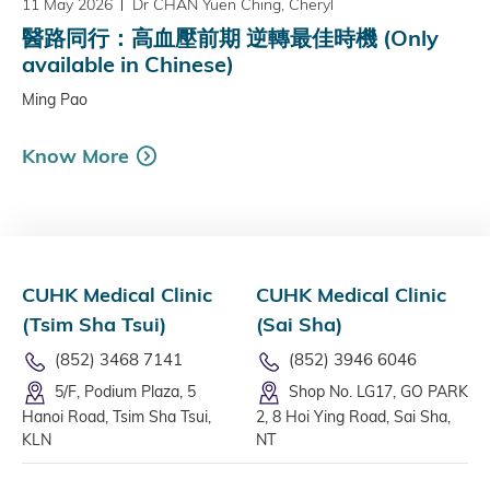
11 May 2026
Dr CHAN Yuen Ching, Cheryl
醫路同行：高血壓前期 逆轉最佳時機 (Only
available in Chinese)
Ming Pao
Know More
CUHK Medical Clinic
CUHK Medical Clinic
(Tsim Sha Tsui)
(Sai Sha)
(852) 3468 7141
(852) 3946 6046
5/F, Podium Plaza, 5
Shop No. LG17, GO PARK
Hanoi Road, Tsim Sha Tsui,
2, 8 Hoi Ying Road, Sai Sha,
KLN
NT