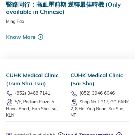
醫路同行：高血壓前期 逆轉最佳時機 (Only
available in Chinese)
Ming Pao
Know More
CUHK Medical Clinic
CUHK Medical Clinic
(Tsim Sha Tsui)
(Sai Sha)
(852) 3468 7141
(852) 3946 6046
5/F, Podium Plaza, 5
Shop No. LG17, GO PARK
Hanoi Road, Tsim Sha Tsui,
2, 8 Hoi Ying Road, Sai Sha,
KLN
NT
admin@cuclinic.hk
Map & Transportation