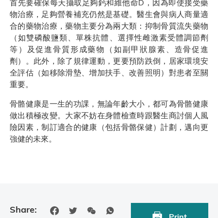
首先要確保每天攝取足夠鈣和維他命D，因為即使接受藥
物治療，足夠營養補充仍然是基礎。醫生會與病人商量適
合的藥物治療，藥物主要分為兩大類：抑制骨質流失藥物
（如雙磷酸鹽類、單株抗體、選擇性雌激素受體調節劑
等）及促進骨質形成藥物（如副甲狀腺素、造骨促進
劑）。此外，除了規律運動，更要預防跌倒，居家環境安
全評估（如移除滑墊、增加扶手、改善照明）對患者至關
重要。
骨骼健康是一生的功課，無論年齡大小，都可為骨骼健康
做出積極改變。大家不妨在身體檢查時跟醫生商討個人風
險因素，制訂適合的健康（包括骨骼保健）計劃，邁向更
強健的未來。
Share:
Print