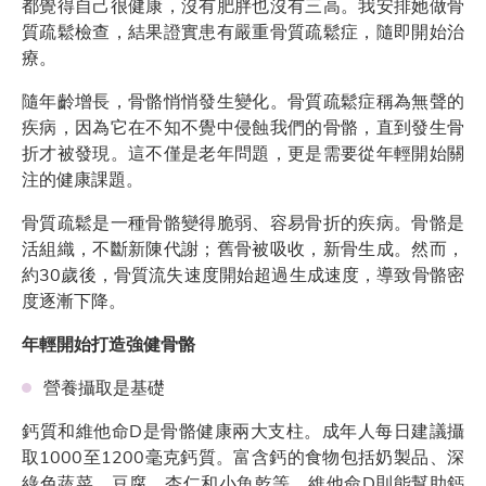
都覺得自己很健康，沒有肥胖也沒有三高。我安排她做骨
質疏鬆檢查，結果證實患有嚴重骨質疏鬆症，隨即開始治
療。
隨年齡增長，骨骼悄悄發生變化。骨質疏鬆症稱為無聲的
疾病，因為它在不知不覺中侵蝕我們的骨骼，直到發生骨
折才被發現。這不僅是老年問題，更是需要從年輕開始關
注的健康課題。
骨質疏鬆是一種骨骼變得脆弱、容易骨折的疾病。骨骼是
活組織，不斷新陳代謝；舊骨被吸收，新骨生成。然而，
約30歲後，骨質流失速度開始超過生成速度，導致骨骼密
度逐漸下降。
年輕開始打造強健骨骼
營養攝取是基礎
鈣質和維他命D是骨骼健康兩大支柱。成年人每日建議攝
取1000至1200毫克鈣質。富含鈣的食物包括奶製品、深
綠色蔬菜、豆腐、杏仁和小魚乾等。維他命D則能幫助鈣