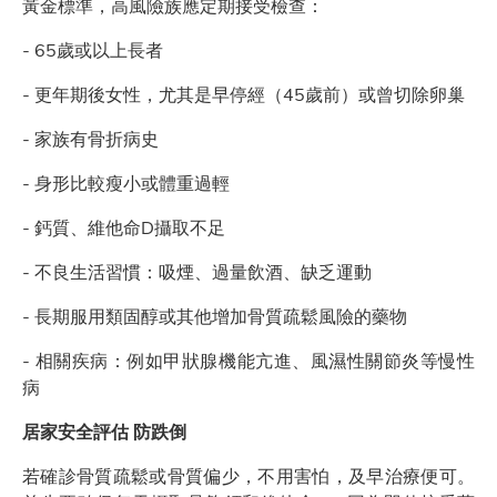
黃金標準，高風險族應定期接受檢查：
- 65歲或以上長者
- 更年期後女性，尤其是早停經（45歲前）或曾切除卵巢
- 家族有骨折病史
- 身形比較瘦小或體重過輕
- 鈣質、維他命D攝取不足
- 不良生活習慣：吸煙、過量飲酒、缺乏運動
- 長期服用類固醇或其他增加骨質疏鬆風險的藥物
- 相關疾病：例如甲狀腺機能亢進、風濕性關節炎等慢性
病
居家安全評估 防跌倒
若確診骨質疏鬆或骨質偏少，不用害怕，及早治療便可。