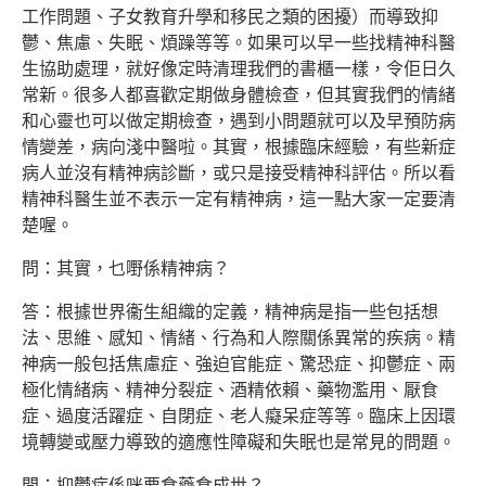
工作問題、子女教育升學和移民之類的困擾）而導致抑
鬱、焦慮、失眠、煩躁等等。如果可以早一些找精神科醫
生協助處理，就好像定時清理我們的書櫃一樣，令佢日久
常新。很多人都喜歡定期做身體檢查，但其實我們的情緒
和心靈也可以做定期檢查，遇到小問題就可以及早預防病
情變差，病向淺中醫啦。其實，根據臨床經驗，有些新症
病人並沒有精神病診斷，或只是接受精神科評估。所以看
精神科醫生並不表示一定有精神病，這一點大家一定要清
楚喔。
問：其實，乜嘢係精神病？
答：根據世界衞生組織的定義，精神病是指一些包括想
法、思維、感知、情緒、行為和人際關係異常的疾病。精
神病一般包括焦慮症、強迫官能症、驚恐症、抑鬱症、兩
極化情緒病、精神分裂症、酒精依賴、藥物濫用、厭食
症、過度活躍症、自閉症、老人癡呆症等等。臨床上因環
境轉變或壓力導致的適應性障礙和失眠也是常見的問題。
問：抑鬱症係咪要食藥食成世？