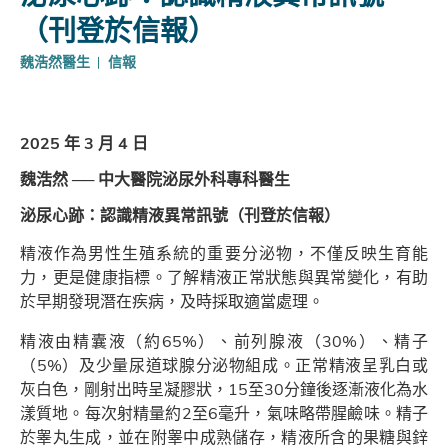
（刊登於信報）
魏浩然醫生
信報
2025 年 3 月 4 日
魏浩然 ── 中大醫院泌尿外科專科醫生
泌尿心跡：認識精液異常訊號（刊登於信報）
精液作為男性生殖系統的重要分泌物，不僅反映生育能
力，更是健康指標。了解精液正常狀態與異常變化，有助
於早期發現潛在疾病，及時採取適當處理。
精液由精囊液（約65%）、前列腺液（30%）、精子
（5%）及少量尿道球腺分泌物組成。正常精液呈乳白或
灰白色，剛射出時呈凝膠狀，15至30分鐘後逐漸液化為水
漾質地。每次射精量約2至6毫升，氣味略帶腥鹼味。精子
於睾丸生成，並在附睾中成熟儲存，精液所含的果糖與鋅