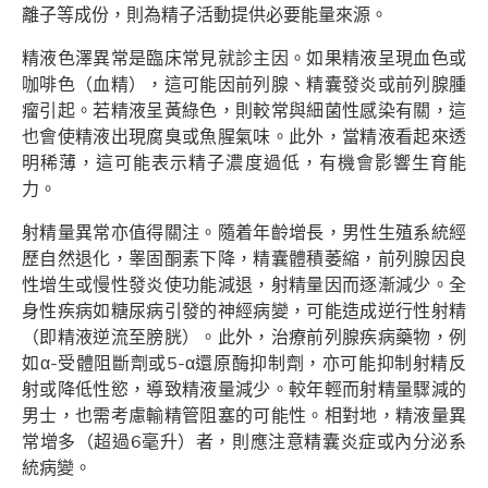
離子等成份，則為精子活動提供必要能量來源。
精液色澤異常是臨床常見就診主因。如果精液呈現血色或
咖啡色（血精），這可能因前列腺、精囊發炎或前列腺腫
瘤引起。若精液呈黃綠色，則較常與細菌性感染有關，這
也會使精液出現腐臭或魚腥氣味。此外，當精液看起來透
明稀薄，這可能表示精子濃度過低，有機會影響生育能
力。
射精量異常亦值得關注。隨着年齡增長，男性生殖系統經
歷自然退化，睾固酮素下降，精囊體積萎縮，前列腺因良
性增生或慢性發炎使功能減退，射精量因而逐漸減少。全
身性疾病如糖尿病引發的神經病變，可能造成逆行性射精
（即精液逆流至膀胱）。此外，治療前列腺疾病藥物，例
如α-受體阻斷劑或5-α還原酶抑制劑，亦可能抑制射精反
射或降低性慾，導致精液量減少。較年輕而射精量驟減的
男士，也需考慮輸精管阻塞的可能性。相對地，精液量異
常增多（超過6毫升）者，則應注意精囊炎症或內分泌系
統病變。