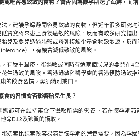
否要戒吃容易致敏的食物？會否因為懷孕期吃了海鮮，而增
說法，建議孕婦避開容易致敏的食物，但近年很多研究均
減低寶寶將來患上食物過敏的風險，反而有較多研究指出
讓胎兒及嬰兒透過胎盤或母乳接觸少量食物致敏源，反而
olerance），有機會減低致敏的風險。
出，有嚴重濕疹、蛋過敏或同時有這兩個狀況的嬰兒在4至
少花生過敏的風險。香港過敏科醫學會的香港預防過敏指
健康的飲食習慣，毋須特別戒口。
堅持素食的習慣會否影響胎兒生長？
媽媽都可在維持素食下攝取所需的營養。若在懷孕期茹
他命B12及碘質的攝取。
，蛋奶素比純素較容易滿足懷孕期的營養需要，因為孕婦