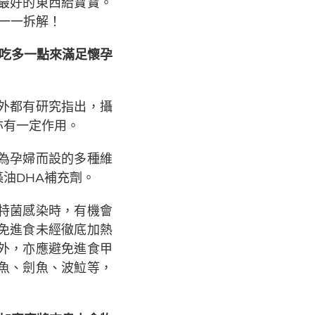
最好的東西給寶寶。
一一拆解！
否吃多一點來滿足懷孕
外都有研究指出，攝
亦有一定作用。
為孕婦而設的多種維
油DHA補充劑。
特菌感染時，有機會
免進食未經徹底加熱
外，亦應避免進食甲
、劍魚、波𩶘等，