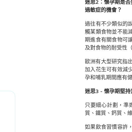
迷思2︰懷孕期是
過敏症的機會？
過往有不少類似的
觸某類食物並不能
期進食有關食物可
及對食物的耐受性（t
歐洲有大型研究指
加入花生可有效減
孕和哺乳期間應有
迷思3 - 懷孕期
只要細心計劃，準
質、鐵質、鈣質、維
如果飲食習慣容許