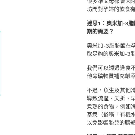
很多準父母都會因
坊間對孕婦的飲食
迷思1︰奧米加-3
期的需要？
奧米加-3脂肪酸
取足夠的奧米加-3
我們可以透過進食
他命礦物質補充劑添
不過，魚生及其他
導致流產、夭折、
煮熟的食物，例如
基汞（俗稱「有機
以免影響胎兒的腦