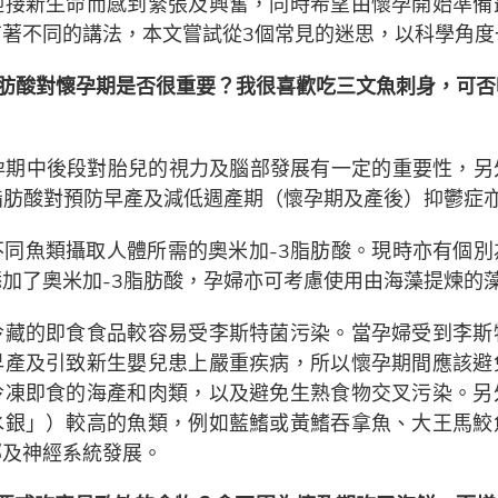
迎接新生命而感到緊張及興奮，同時希望由懷孕開始準備
有著不同的講法，本文嘗試從3個常見的迷思，以科學角度
脂肪酸對懷孕期是否很重要？我很喜歡吃三文魚刺身，可
在孕期中後段對胎兒的視力及腦部發展有一定的重要性，另
脂肪酸對預防早產及減低週產期（懷孕期及產後）抑鬱症
不同魚類攝取人體所需的奧米加-3脂肪酸。現時亦有個別
加了奧米加-3脂肪酸，孕婦亦可考慮使用由海藻提煉的藻
冷藏的即食食品較容易受李斯特菌污染。當孕婦受到李斯
早產及引致新生嬰兒患上嚴重疾病，所以懷孕期間應該避
冷凍即食的海產和肉類，以及避免生熟食物交叉污染。另
水銀」）較高的魚類，例如藍鰭或黃鰭吞拿魚、大王馬鮫魚
部及神經系統發展。