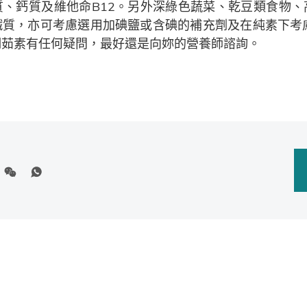
質、鈣質及維他命B12。另外深綠色蔬菜、乾豆類食物、
質，亦可考慮選用加碘鹽或含碘的補充劑及在純素下考慮
期茹素有任何疑問，最好還是向妳的營養師諮詢。