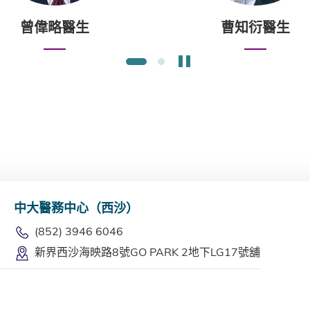
曾偉略醫生
曹知衍醫生
暫停幻燈片
1
2
中大醫務中心（西沙）
(852) 3946 6046
新界西沙海映路8號GO PARK 2地下LG17號舖