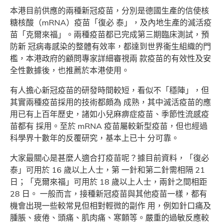
本港目前供應的兩種新冠疫苗，分別是德國生產的信使核
糖核酸（mRNA）疫苗「復必 泰」，及內地生產的滅活疫
苗「克爾來福」。兩種疫苗都已完成第三期臨床測試，預
防新 冠病毒感染的整體有效率，都達到世界衞生組織的門
檻，本港政府的顧問專家詳細審視兩 款疫苗的有效性及安
全性數據後，也推薦於本港使用。
有人擔心新冠疫苗的研發時間較短，看似不「穩陣」，但
其實兩種疫苗採用的技術都頗為 成熟，其中滅活疫苗的應
用已有上百年歷史，諸如小兒麻痹症疫苗、季節性流感疫
苗都有 採用。至於 mRNA 疫苗屬較新型疫苗，但也經過
科學界十數年的反覆研究，基本上已十 分可靠。
大家最關心是甚麼人適合打疫苗呢？據目前資料，「復必
泰」可用於 16 歲以上人士，第 一針和第二針需相隔 21
日；「克爾來福」可用於 18 歲以上人士，兩針之間相距
28 日。 一般而言，接種新冠疫苗與其他疫苗一樣，都有
機會出現一些較常見但相對輕微的副作 用，例如針口痛及
腫脹、疲倦、頭痛、肌肉痛、寒顫等。嚴重的過敏反應較