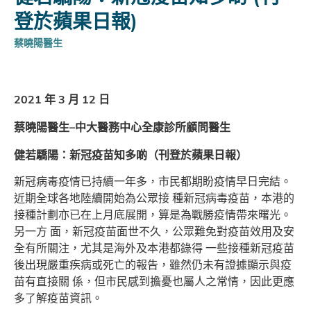
登於蘋果日報)
蔡曉陽醫生
2021 年 3 月 12 日
蔡曉陽醫生–中大醫務中心全康診所顧問醫生
健若驕陽：新冠疫苗知多啲（刊登於蘋果日報）
新冠病毒疫情已持續一年多，市民都期盼疫情早日完結。
近期全球各地陸續開始為公眾接 種新冠病毒疫苗，本港的
接種計劃亦已在上月底展開，算是為戰勝疫情帶來曙光。
另一方 面，新冠疫苗面世不久，公眾難免對疫苗效用及安
全有所關注，尤其是海外及本港都錄得 一些接種新冠疫苗
後出現嚴重疾病或死亡的報告，雖然仍未有證據顯示與疫
苗有直接關 係，但市民感到擔憂也屬人之常情，因此更應
多了解疫苗資訊。