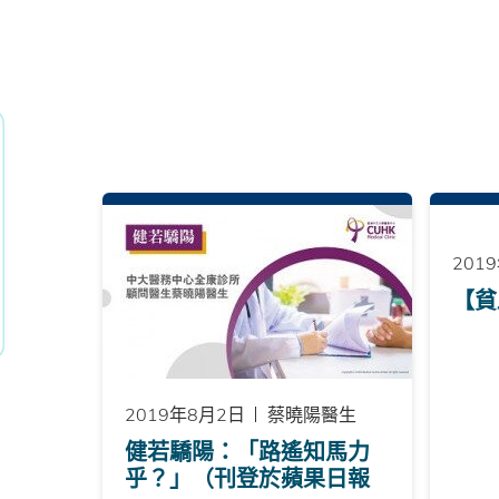
201
【貧
2019年8月2日
蔡曉陽醫生
健若驕陽：「路遙知馬力
乎？」（刊登於蘋果日報