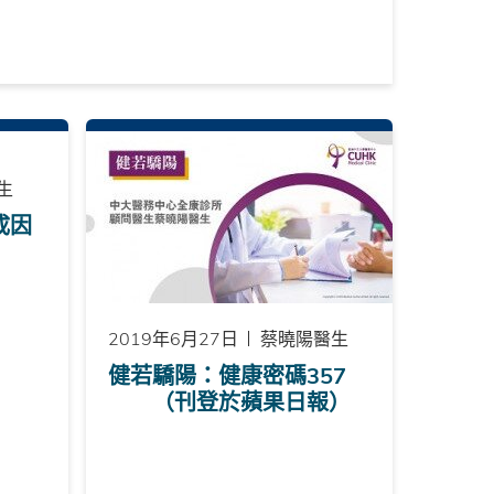
生
成因
2019年6月27日
蔡曉陽醫生
健若驕陽：健康密碼357
（刊登於蘋果日報）