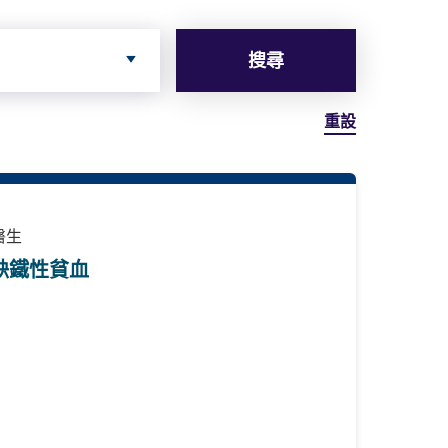
搜尋
重設
醫生
缺鐵性貧血