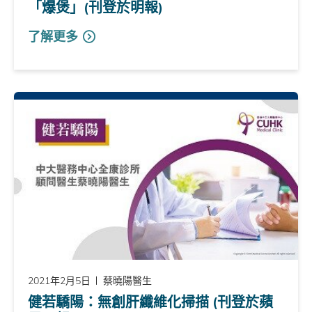
「爆煲」(刊登於明報)
了解更多
2021年2月5日
蔡曉陽醫生
健若驕陽：無創肝纖維化掃描 (刊登於蘋